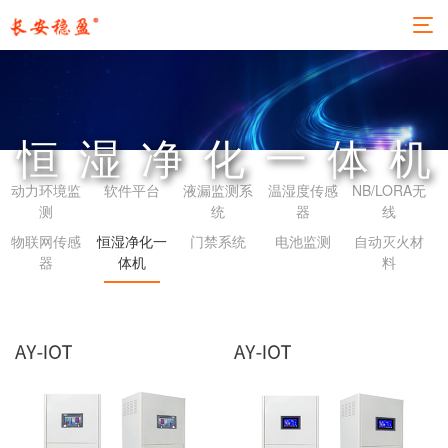
恒湿净化一体
动力环境监
软件平台
液漏监测系
温湿度传感
NB/LORA无
测
统
器
线
物联网传感
恒湿净化一
门禁系统
电池监测
自动灭火材
器
体机
料