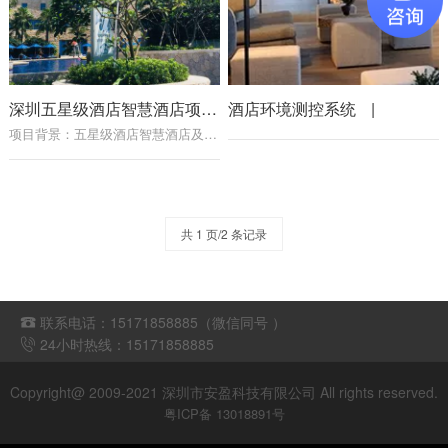
深圳五星级酒店智慧酒店项目
酒店环境测控系统
|
|
项目背景：五星级酒店智慧酒店及智慧厨房的温湿度监控，电量监控。 产品用LORA组网，实现低功耗远距离传输。
共 1 页/2 条记录
联系电话：15171858885（微信同号 ）

24小时热线：15171858885

Copyright@ 2009-2021 深圳市安盈科技有限公司 All rights reserved.
粤ICP备 13018891号